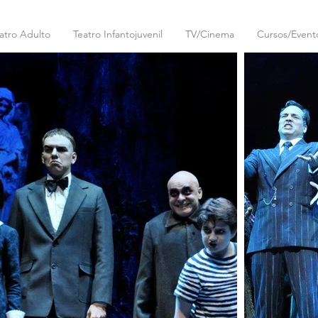
atro Adulto
Teatro Infantojuvenil
TV/Cinema
Cursos/Event