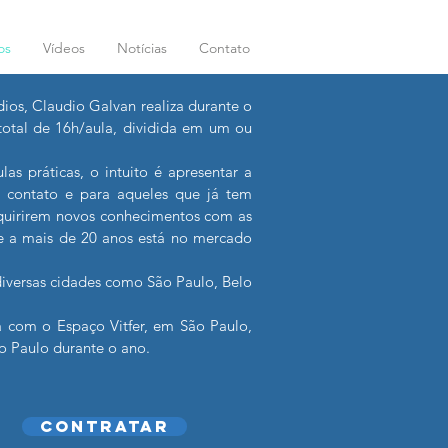
os
Vídeos
Notícias
Contato
dios, Claudio Galvan realiza durante o
 total de 16h/aula, dividida em um ou
as práticas, o intuito é apresentar a
contato e para aqueles que já tem
dquirirem novos conhecimentos com as
ue a mais de 20 anos está no mercado
 diversas cidades como São Paulo, Belo
a com o Espaço Vitfer, em São Paulo,
ão Paulo durante o ano.
CONTRATAR