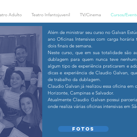
atro Adulto
Teatro Infantojuvenil
TV/Cinema
Cursos/Event
Além de ministrar seu curso no Galvan Estú
ano Oficinas Intensivas com carga horária
dois finais de semana.
Neste curso, que em sua totalidade são aul
dublagem para quem nunca teve nenhum 
algum tipo de experiência praticarem e a
dicas e experiência de Claudio Galvan, q
de trabalho da dublagem.
Claudio Galvan já realizou essa oficina em
Horizonte, Campinas e Salvador.
Atualmente Claudio Galvan possui parceri
onde realiza várias oficinas intensivas em S
FOTOS