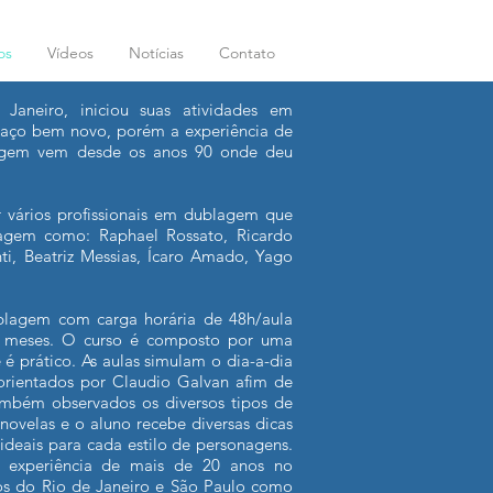
os
Vídeos
Notícias
Contato
Janeiro, iniciou suas atividades em
spaço bem novo, porém a experiência de
agem vem desde os anos 90 onde deu
r vários profissionais em dublagem que
agem como: Raphael Rossato, Ricardo
ti, Beatriz Messias, Ícaro Amado, Yago
blagem com carga horária de 48h/aula
s meses. O curso é composto por uma
 é prático. As aulas simulam o dia-a-dia
 orientados por Claudio Galvan afim de
também observados os diversos tipos de
novelas e o aluno recebe diversas dicas
ideais para cada estilo de personagens.
a experiência de mais de 20 anos no
s do Rio de Janeiro e São Paulo como