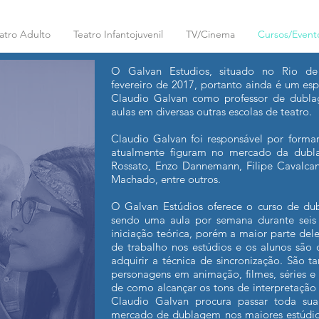
atro Adulto
Teatro Infantojuvenil
TV/Cinema
Cursos/Event
O Galvan Estudios, situado no Rio de 
fevereiro de 2017, portanto ainda é um e
Claudio Galvan como professor de dubl
aulas em diversas outras escolas de teatro.
Claudio Galvan foi responsável por forma
atualmente figuram no mercado da dubl
Rossato, Enzo Dannemann, Filipe Cavalcan
Machado, entre outros.
O Galvan Estúdios oferece o curso de du
sendo uma aula por semana durante sei
iniciação teórica, porém a maior parte dele
de trabalho nos estúdios e os alunos são
adquirir a técnica de sincronização. São 
personagens em animação, filmes, séries e 
de como alcançar os tons de interpretação 
Claudio Galvan procura passar toda su
mercado de dublagem nos maiores estúdio