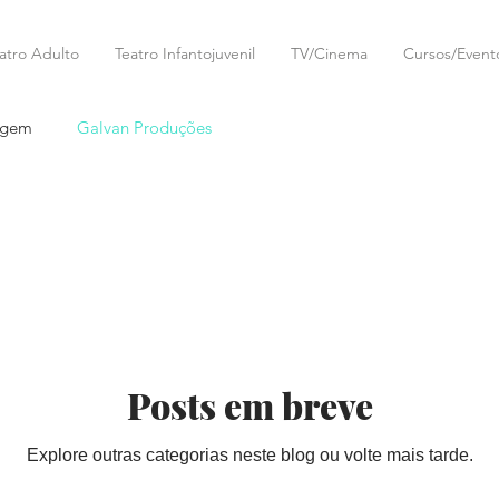
atro Adulto
Teatro Infantojuvenil
TV/Cinema
Cursos/Event
agem
Galvan Produções
Posts em breve
Explore outras categorias neste blog ou volte mais tarde.